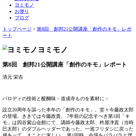
ヨミモノ
お便り
ブログ
トップページ
>
第8回 創邦21公開講座「創作のキモ」レポ
ート
ヨミモノ
第8回 創邦21公開講座「創作のキモ」レポート
清元 栄吉
パロディの技術と醍醐味－道成寺ものを素材に－
設立20周年を謳った本年の「創作のキモ」。堂々今藤政太郎
の登場。ききては今藤政貴。 7年前の記念すべき第1回「キ
モ」は四谷紫山会館にて、講師今藤政太郎、杵屋浄貢（当時
巳太郎）のダブルヘッダーであった。一巡フリダシに戻った
感あって、まことに床しい。 第1回時、会場をパラパラと埋