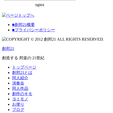
■創邦21概要
■プライバシーポリシー
創邦21
創造する 邦楽の 21世紀
トップページ
創邦21とは
同人紹介
演奏会
同人作品
創作のキモ
ヨミモノ
お便り
ブログ