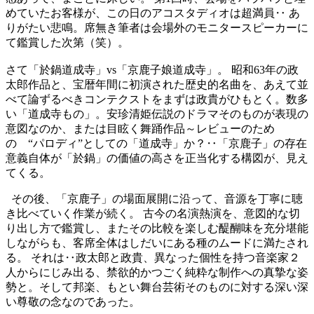
めていたお客様が、この日のアコスタディオは超満員‥ あ
りがたい悲鳴。席無き筆者は会場外のモニタースピーカーに
て鑑賞した次第（笑）。
さて「於鍋道成寺」vs「京鹿子娘道成寺」。 昭和63年の政
太郎作品と、宝暦年間に初演された歴史的名曲を、あえて並
べて論ずるべきコンテクストをまずは政貴がひもとく。数多
い「道成寺もの」。安珍清姫伝説のドラマそのものが表現の
意図なのか、または目眩く舞踊作品～レビューのため
の “パロディ”としての「道成寺」か？‥「京鹿子」の存在
意義自体が「於鍋」の価値の高さを正当化する構図が、見え
てくる。
その後、「京鹿子」の場面展開に沿って、音源を丁寧に聴
き比べていく作業が続く。 古今の名演熱演を、意図的な切
り出し方で鑑賞し、またその比較を楽しむ醍醐味を充分堪能
しながらも、客席全体はしだいにある種のムードに満たされ
る。 それは‥政太郎と政貴、異なった個性を持つ音楽家２
人からにじみ出る、禁欲的かつごく純粋な制作への真摯な姿
勢と。そして邦楽、もとい舞台芸術そのものに対する深い深
い尊敬の念なのであった。