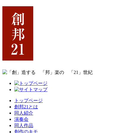
トップページ
創邦21とは
同人紹介
演奏会
同人作品
創作のキモ