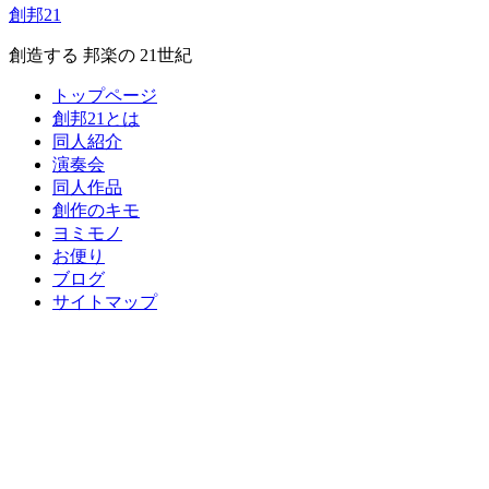
創邦21
創造する 邦楽の 21世紀
トップページ
創邦21とは
同人紹介
演奏会
同人作品
創作のキモ
ヨミモノ
お便り
ブログ
サイトマップ