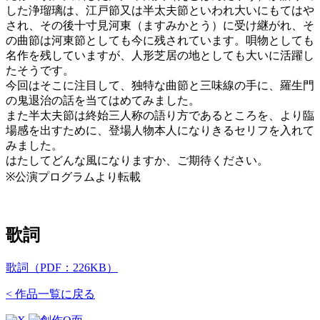
した浄瑠璃は、江戸節又は半太夫節といわれ大いにもてはや
され、その後十寸見河東（ますみかとう）に受け継がれ、そ
の曲節は河東節としても今に残されています。唄物としても
名作を残していますが、人形芝居の地としても大いに活躍し
たそうです。
今回はそこに注目して、独特な曲節と三味線の手に、羅生門
の鬼退治の話を当てはめてみました。
また半太夫節は終始三人称の語り方であるところを、より臨
場感を出すために、登場人物本人になりきるセリフを入れて
みました。
はたしてどんな風になりますか、ご期待ください。
※公演プログラムより転載
歌詞
歌詞（PDF：226KB）
< 作品一覧に戻る