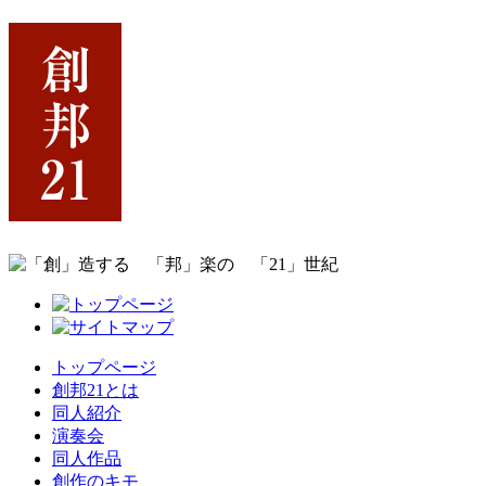
トップページ
創邦21とは
同人紹介
演奏会
同人作品
創作のキモ