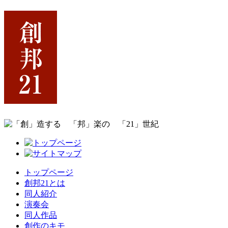
トップページ
創邦21とは
同人紹介
演奏会
同人作品
創作のキモ