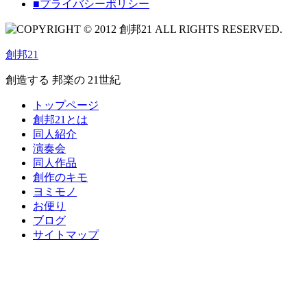
■プライバシーポリシー
創邦21
創造する 邦楽の 21世紀
トップページ
創邦21とは
同人紹介
演奏会
同人作品
創作のキモ
ヨミモノ
お便り
ブログ
サイトマップ