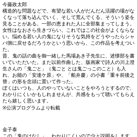
今藤政太郎
構造的な問題などで、有望な若い人がだんだん活躍の場がな
くなって落ち込んでいく、そして荒んでくる、そういう姿を
見ることがある。一部の恵まれた人に全部集まってしまう。
女性はなおさら生きづらい。これではこの社会がよくならな
い。悩める若い人の鬼になりそうな気持をどうやったらシャ
バ側に戻せるだろうかという思いから、この作品を考えつい
た。
昔、鬼の話の曲を御一緒した馬場あき子先生に、述懐部を書
いていただいた。また以前作曲した、版画家で詩人の川上澄
生さんの「鬼ごと」（鬼ごと とは鬼ごっこのこと）も入
れ、お能の「安達ケ原」や、「船弁慶」の小書「重キ前後之
替」の形を念頭に置いて作った。
ぼくはいつも、人のやっていないことをやろうとするので、
わかりにくいかもしれませんが、共感をもって聴いてもらえ
たら嬉しく思います。
※公演プログラムより転載
金子泰
この「鬼のはなし」、わかりにくいので少々説明をします。