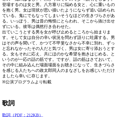
登場するのは女と男。八方塞りに悩める女と、心に重いもの
を抱く男。女は現状が思い描いたようにならず追い詰められ
ている。鬼にでもなってしまいそうなほどの生きづらさがあ
る。いっぽう、男は昔の悔恨にとらわれ、そこから抜け出せ
ずにいる。彼等は偶然行き合わせた。
出ていこうとする男を女が呼び止めるところから始まりま
す。そして女は自分の辛い状況を問わず語りに吐露する。男
はその声を聞いて、かつて不甲斐なさから不幸に別れ、ずっ
と忘れなかったその人だと気づく。男は女に寄り添おうとす
る。女もそれに応え、共にほのかな希望を抱きはじめる。と
いうのが一応の話の筋です。ですが、話の筋はさておいて、
その中に組み込んだ場面場面をお聴きになって、生きづらさ
を感じる人たちへの政太郎同人のまなざしをお感じいただけ
ましたら幸いに存じます。
※公演プログラムより転載
歌詞
歌詞（PDF：212KB）